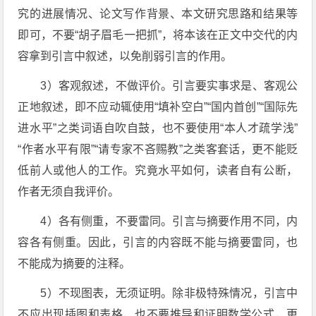
究的进展情况、论文写作背景、本文研究思路和结果等
即可，不要“胡子眉毛一把抓”，将本该在正文中交代的内
容拿到引言中叙述，以免削弱引言的作用。
3）客观叙述，不做评价。引言要实事求是、客观公
正地叙述，即不应动辄使用“填补空白”“国内首创”“国际先
进水平”之类词语自吹自鼓，也不要使用“本人才疏学浅”
“作者水平有限”“请专家不吝赐教”之类客套话，更不能贬
低前人或他人的工作。究竟水平如何，读者自有公断，
作者无须自我评价。
4）各有侧重，不要雷同。引言与摘要作用不同，内
容各有侧重。因此，引言的内容既不能与摘要雷同，也
不能成为摘要的注释。
5）不现图表，无须证明。除非极特殊情况，引言中
不应出现插图和表格，也不要推导和证明数学公式，更