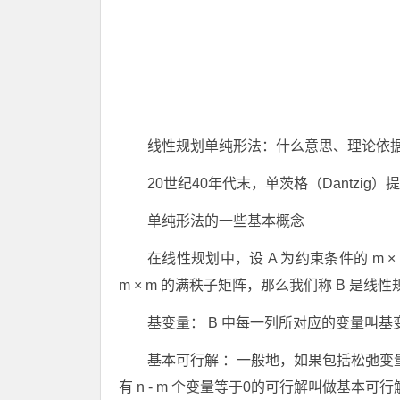
线性规划单纯形法：什么意思、理论依
20世纪40年代末，单茨格（Dantzi
单纯形法的一些基本概念
在线性规划中，设 A 为约束条件的 m × n
m × m 的满秩子矩阵，那么我们称 B 是线
基变量： B 中每一列所对应的变量叫
基本可行解 ：一般地，如果包括松弛变量
有 n - m 个变量等于0的可行解叫做基本可行