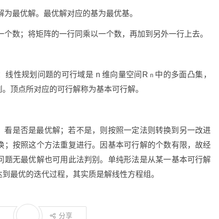
解为最优解。最优解对应的基为最优基。
以一个数；将矩阵的一行同乘以一个数，再加到另外一行上去。
：线性规划问题的可行域是
n
维向量空间
R
中的多面凸集，
n
到。顶点所对应的可行解称为基本可行解。
，看是否是最优解；若不是，则按照一定法则转换到另一改进
换；按照这个方法重复进行。因基本可行解的个数有限，故经
问题无最优解也可用此法判别。单纯形法是从某一基本可行解
达到最优的迭代过程，其实质是解线性方程组。
分享