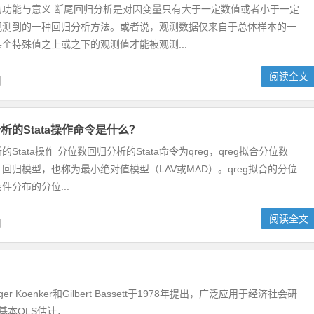
的功能与意义 断尾回归分析是对因变量只有大于一定数值或者小于一定
观测到的一种回归分析方法。或者说，观测数据仅来自于总体样本的一
个特殊值之上或之下的观测值才能被观测...
阅读全文
日
析的Stata操作命令是什么？
Stata操作 分位数回归分析的Stata命令为qreg，qreg拟合分位数
回归模型，也称为最小绝对值模型（LAV或MAD）。qreg拟合的分位
件分布的分位...
阅读全文
日
enker和Gilbert Bassett于1978年提出，广泛应用于经济社会研
OLS估计，...