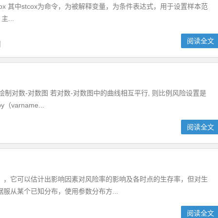
cox 其中stcox为命令，为被解释变量，为条件表达式，用于设置样本范
...
阅读全文
日
）绘制对数-对数图 若对数-对数图中的曲线相互平行, 则比例风险设置是
varname...
阅读全文
Model），它可以估计出影响因素对风险率的影响及各时点的生存率，但对生
服从某个已知分布，使用参数分布方...
阅读全文