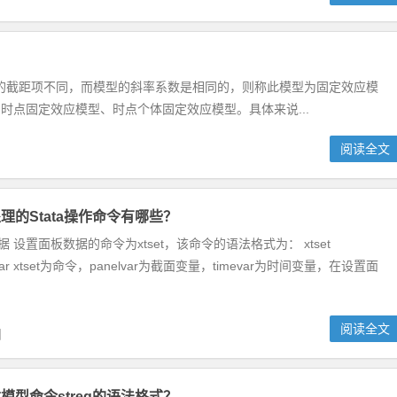
的截距项不同，而模型的斜率系数是相同的，则称此模型为固定效应模
时点固定效应模型、时点个体固定效应模型。具体来说...
阅读全文
理的Stata操作命令有哪些？
 设置面板数据的命令为xtset，该命令的语法格式为： xtset
imevar xtset为命令，panelvar为截面变量，timevar为时间变量，在设置面
阅读全文
日
模型命令streg的语法格式？