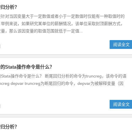
回归分析？
是针对当因变量大于一定数值或者小于一定数值时仅能有一种取值时的
。举例来说，如果研究某单位的薪酬情况，该单位采取封顶薪酬方式，
量，那么该因变量的取值范围就低于一定值...
阅读全文
日
的Stata操作命令是什么？
tata操作命令是什么？ 断尾回归分析的命令为truncreg，该命令的语
ncreg depvar truncreg为断尾回归的命令，depvar为被解释变量（因
阅读全文
日
回归分析？