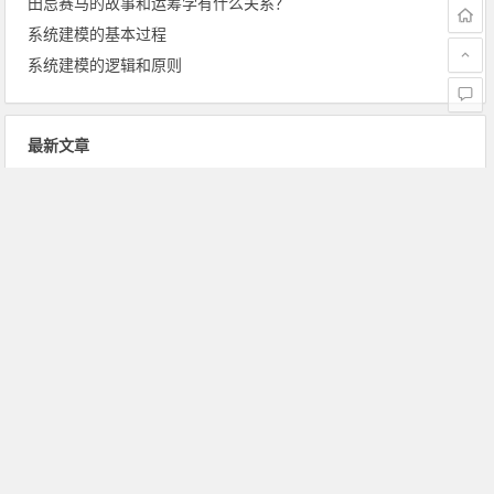
田忌赛马的故事和运筹学有什么关系？
系统建模的基本过程
系统建模的逻辑和原则
最新文章
离差指标与形态指标的优点缺点比较
RCT与队列研究的比较
什么是历史性与前瞻性队列研究？
在医学统计中，对照人群如何选择？
在医学统计中，暴露人群如何选择？
队列研究的优点及局限性
队列研究的定义及原理
什么是巢式病例对照研究？
在病例对照研究中，暴露因素的测量？
在病例对照研究中，对照组的来源与选择？