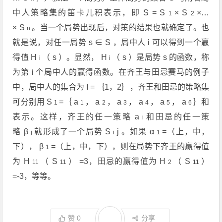
中人策略集的笛卡儿积表示，即
S
=
S
×
S
×…
1
2
×
S
。当一个局势出现后，对策的结果也就确定了。也
n
就是说，对任一局势
s
∈
S
，局中人
i
可以得到一个赢
得值
H
（
s
）。显然，
H
（
s
）是局势
s
的函数，称
i
i
为第
i
个局中人的赢得函数。在齐王与田忌赛马的例子
中，局中人的集合为
I
= ｛1，2｝，齐王和田忌的策略集
可分别用
S
=｛
a
，
a
，
a
，
a
，
a
，
a
｝和
1
1
2
3
4
5
6
表示。这样，齐王的任一策略
a
和田忌的任一策
i
略
β
就形成了一个局势
S
j
。如果
α
=（上，中，
j
i
1
下），
β
=（上，中，下），则在局势下齐王的赢得值
1
为
H
（
S
） =3，田忌的赢得值为
H
（
S
）
11
11
2
11
=-3，等等。
赞
0
分享