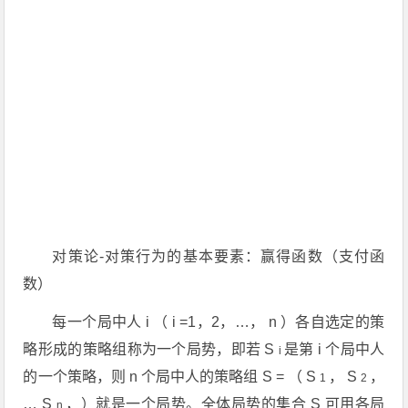
对策论-对策行为的基本要素：赢得函数（支付函
数）
每一个局中人
i
（
i
=1，2，…，
n
）各自选定的策
略形成的策略组称为一个局势，即若
S
是第
i
个局中人
i
的一个策略，则
n
个局中人的策略组
S
= （
S
，
S
，
1
2
…
S
，）就是一个局势。全体局势的集合
S
可用各局
n