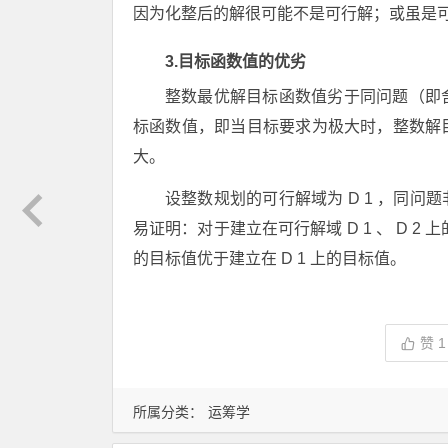
因为化整后的解很可能不是可行解；或虽是
3.目标函数值的优劣
整数最优解目标函数值劣于同问题（即
标函数值，即当目标要求为极大时，整数解
大。
设整数规划的可行解域为
D
1
，同问题
易证明：对于建立在可行解域
D
1
、
D
2
上
的目标值优于建立在
D
1
上的目标值。
赞
1
所属分类：
运筹学