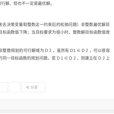
可行解，但也不一定是最优解。
舍去决策变量取整数这一约束后的松弛问题）非整数最优解目
目标函数值下降；当目标要求为极小时，整数解目标函数值增
非整数规划的可行解域为
D
2
，虽然有
D
1
∈
D
2
，可以很容
的同一目标函数的规划问题，若
D
1
∈
D
2
，则建立在
D
2
上
分享