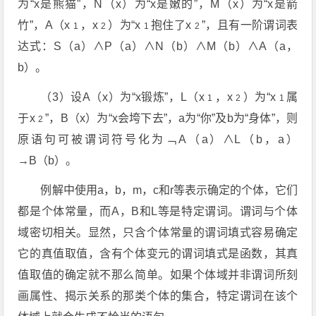
为“x是熊猫”，N（x）为“x是嫩的”，M（x）为“x是箭
竹”，A（x
，x
）为“x
抱住了x
”，且有一阶谓词表
1
2
1
2
达式：S（a）∧P（a）∧N（b）∧M（b）∧A（a，
b）。
（3）设A（x）为“x锻炼”，L（x
，x
）为“x
属
1
2
1
于x
”，B（x）为“x会垮下去”，a为“你”及b为“身体”，则
2
原语句可被谓词符号化为﹁A（a）∧L（b，a）
→B（b）。
例解中使用a，b，m，c和r等表示确定的个体，它们
都是个体常量，而A，B和L等是特定谓词。谓词与个体
域密切相关。显然，只含个体常量的谓词填式容易确定
它的真值取值，含有个体变元的谓词填式是函数，其真
值取值的确定就不那么简单。如果个体域并非谓词所刻
画属性、揭示关系的那类个体的集合，特定谓词在该个