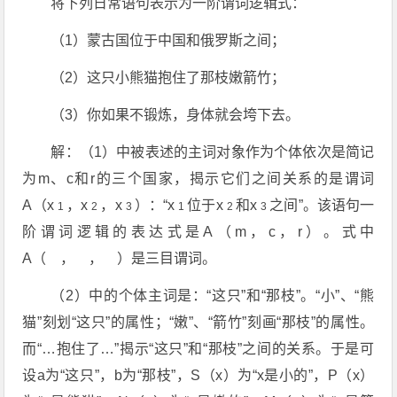
将下列日常语句表示为一阶谓词逻辑式：
（1）蒙古国位于中国和俄罗斯之间；
（2）这只小熊猫抱住了那枝嫩箭竹；
（3）你如果不锻炼，身体就会垮下去。
解：（1）中被表述的主词对象作为个体依次是简记
为m、c和r的三个国家，揭示它们之间关系的是谓词
A（x
，x
，x
）：“x
位于x
和x
之间”。该语句一
1
2
3
1
2
3
阶谓词逻辑的表达式是A（m，c，r）。式中
A（ ， ， ）是三目谓词。
（2）中的个体主词是：“这只”和“那枝”。“小”、“熊
猫”刻划“这只”的属性；“嫩”、“箭竹”刻画“那枝”的属性。
而“…抱住了…”揭示“这只”和“那枝”之间的关系。于是可
设a为“这只”，b为“那枝”，S（x）为“x是小的”，P（x）