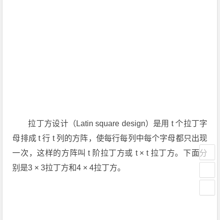
拉丁方设计（Latin square design）是用
t
个拉丁字
母排成
t
行
t
列的方阵，使每行每列中每个字母都只出现
一次，这样的方阵叫
t
阶拉丁方或
t
×
t
拉丁方。下面分
别是3 × 3拉丁方和4 × 4拉丁方。