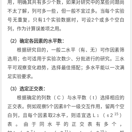
用，明确其共有多少个数，如果对研究中的某些问题尚
不太了解，列可多一些，但一般不宜过多。当每个实验
号无重复，只有1个实验数据时，可设2个或多个空白
列，作为计算误差项之用。
（2）确定各因素的水平数：
根据研究目的，一般二水平（有、无）可作因素筛
选用；也可适用于实验次数少、分批进行的研究。三水
平可观察变化趋势，选择最佳搭配；多水平能以一次满
足实验要求。
（3）选定正交表：
根据确定的列数（
C
）与水平数（
t
）选择相应的
正交表。例如观察5个因素8个一级交互作用，留两个空
15
白列，且每个因素取2水平，则适宜选
L
（
2
）
1
6
表。由于同水平的正交表有多个，
7
11
15