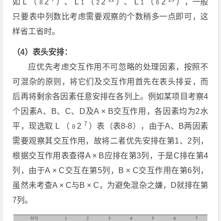
如
L
（
2
）、
L
（
2
）、
L
（
2
），一般
8
1
2
1
6
只要表中列数比考虑需要观察的个数稍多一点即可，这
样省工省时。
（4）表头安排：
应优先考虑交互作用不可忽略的处理因素，按照不
可混杂的原则，将它们及交互作用首先在表头排妥，而
后再将剩余各因素任意安排在各列上。例如某项目考察4
个因素A、B、C、D及A × B交互作用，各因素均为2水
7
平，现选取
L
（
2
）表（表8-8），由于A、B两因素
8
需要观察其交互作用，故将二者优先安排在第1、2列，
根据交互作用表查得A × B应排在第3列，于是C排在第4
列，由于A × C交互在第5列，B × C交互作用在第6列，
虽然未考查A × C与B × C，为避免混杂之嫌，D就排在第
7列。