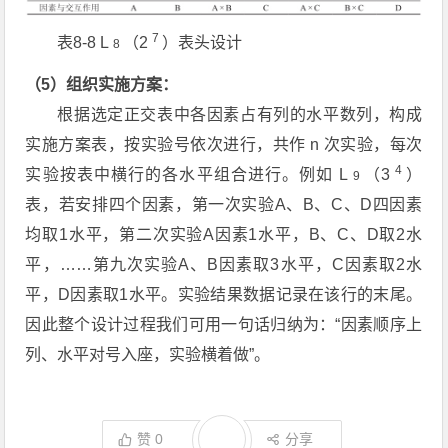
7
表8-8
L
（2
）表头设计
8
（5）组织实施方案：
根据选定正交表中各因素占有列的水平数列，构成
实施方案表，按实验号依次进行，共作
n
次实验，每次
4
实验按表中横行的各水平组合进行。例如
L
（3
）
9
表，若安排四个因素，第一次实验A、B、C、D四因素
均取1水平，第二次实验A因素1水平，B、C、D取2水
平，……第九次实验A、B因素取3水平，C因素取2水
平，D因素取1水平。实验结果数据记录在该行的末尾。
因此整个设计过程我们可用一句话归纳为：“因素顺序上
列、水平对号入座，实验横着做”。
赞
0
分享