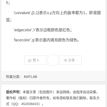
5；
'curvature',[1,1]表示x,y方向上的曲率都为1，即是圆
弧；
'edgecolor','r'表示边框颜色是红色；
'facecolor','g'表示面内填充颜色为绿色。
赞
0
分享
所属分类：
MATLAB
版权声明：
本篇文章（包括图片）来自网络，由程序自动采集，
著作权（版权）归原作者所有，如有侵权联系我们删除，联系方
式（QQ：452038415）。