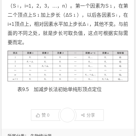
（S
，i=1，2，3，…，n）。第一个因素为S
，在第
i
1
二个顶点上S
加上步长（ΔS
），以后各因素S
，在
1
1
i
i+1顶点上，相对因素水平加上步长Δ
，其他不变。与前
i
面的不同之处，就是步长可取负值，这点可根据实际需
要而定。
表9.5 加减步长法初始单纯形顶点定位
赞
0
分享