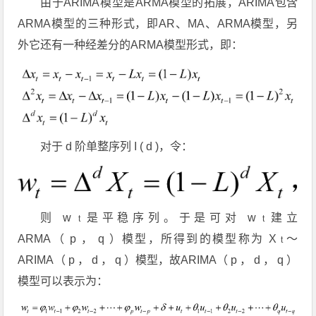
由于ARIMA模型是ARMA模型的拓展，ARIMA包含
ARMA模型的三种形式，即AR、MA、ARMA模型，另
外它还有一种经差分的ARMA模型形式，即：
对于
d
阶单整序列
I
(
d
)，令：
则
w
是平稳序列。于是可对
w
建立
t
t
ARMA（
p
，
q
）模型，所得到的模型称为
X
～
t
ARIMA（
p
，
d
，
q
）模型，故ARIMA（
p
，
d
，
q
）
模型可以表示为：