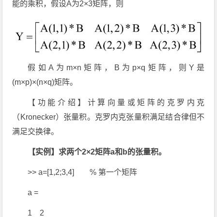
能的乘积，假设A为2×3矩阵，则
假如A为m×n矩阵，B为p×q矩阵，则Y是
(m×p)×(n×q)矩阵。
【功能介绍】计算向量或矩阵的克罗内克
（Kronecker）张量积。克罗内克张量积满足结合律但不
满足交换律。
【实例】求两个2×2矩阵a和b的张量积。
>> a=[1,2;3,4] % 第一个矩阵
a =
1 2