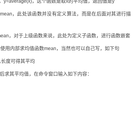
一个函数，y=average(x)，这个函数是取x的平均值，返回值是y
数mymean，此处该函数并没有定义算法，而是在后面对其进行描
定义函数mymean，对于上级函数来说，此处为定义子函数，进行函数嵌套
，使用内部求均值函数mean，当然也可以自己写，如下句
并除以总长度可得其平均
,2,1]，然后求其平均值，在命令窗口输入如下内容：