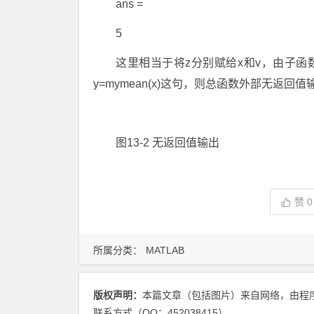
ans =
5
这里相当于将z分别赋给x和v，由子函
y=mymean(x)这句，则总函数外部无返回值
图13-2 无返回值输出
赞
0
所属分类：
MATLAB
版权声明：
本篇文章（包括图片）来自网络，由程
联系方式（QQ：452038415）。