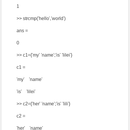
1
>> strcmp('hello','world')
ans =
0
>> c1={'my' 'name';'is' 'lilei'}
c1 =
'my' 'name'
'is' 'lilei'
>> c2={'her' 'name';'is' 'lili'}
c2 =
'her' 'name'