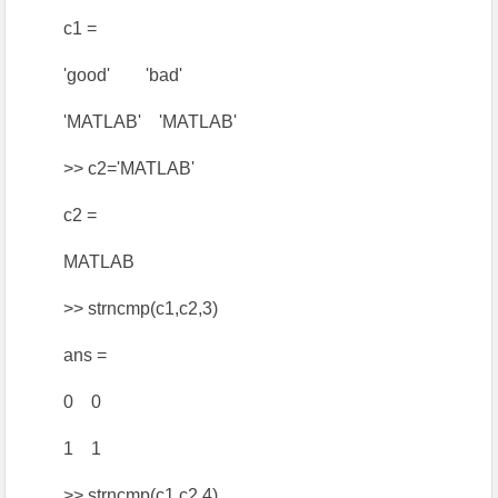
c1 =
'good' 'bad'
'MATLAB' 'MATLAB'
>> c2='MATLAB'
c2 =
MATLAB
>> strncmp(c1,c2,3)
ans =
0 0
1 1
>> strncmp(c1,c2,4)