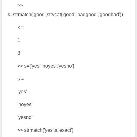
>>
k=strmatch('good',strvcat('good','badgood','goodbad'))
k =
1
3
>> s={'yes';'noyes';'yesno'}
s =
'yes'
'noyes'
'yesno'
>> strmatch('yes',s,'exact')