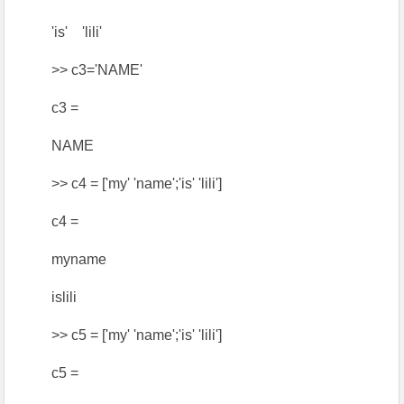
'is' 'lili'
>> c3='NAME'
c3 =
NAME
>> c4 = ['my' 'name';'is' 'lili']
c4 =
myname
islili
>> c5 = ['my' 'name';'is' 'lili']
c5 =