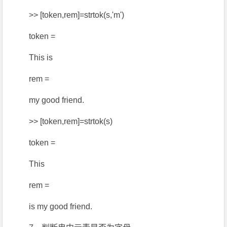
>> [token,rem]=strtok(s,'m')
token =
This is
rem =
my good friend.
>> [token,rem]=strtok(s)
token =
This
rem =
is my good friend.