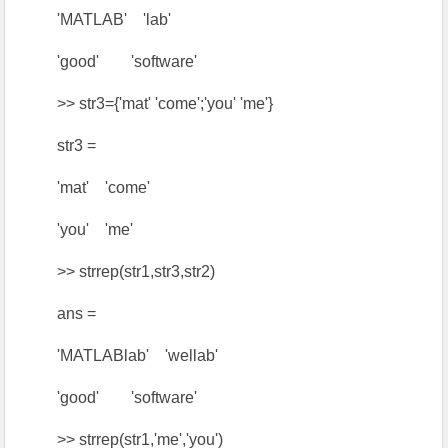
'MATLAB' 'lab'
'good' 'software'
>> str3={'mat' 'come';'you' 'me'}
str3 =
'mat' 'come'
'you' 'me'
>> strrep(str1,str3,str2)
ans =
'MATLABlab' 'wellab'
'good' 'software'
>> strrep(str1,'me','you')