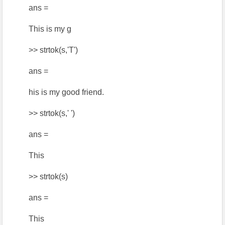
ans =
This is my g
>> strtok(s,'T')
ans =
his is my good friend.
>> strtok(s,' ')
ans =
This
>> strtok(s)
ans =
This