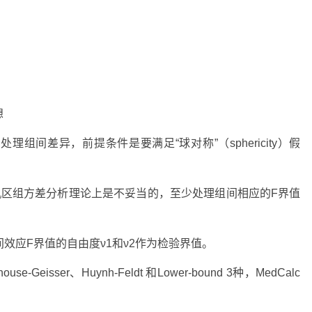
想
组间差异，前提条件是要满足“球对称”（sphericity）假
机区组方差分析理论上是不妥当的，至少处理组间相应的F界值
间效应F界值的自由度ν1和ν2作为检验界值。
Geisser、Huynh-Feldt 和Lower-bound 3种，MedCalc