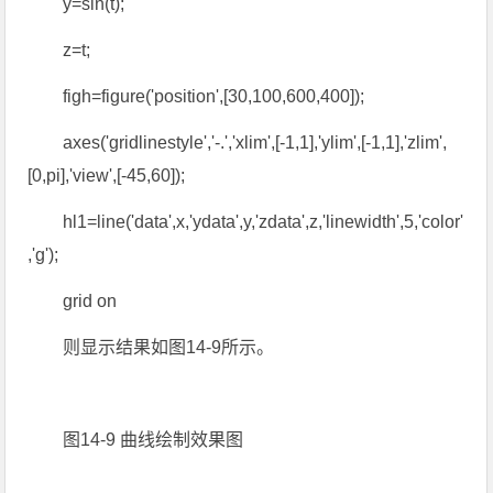
y=sin(t);
z=t;
figh=figure('position',[30,100,600,400]);
axes('gridlinestyle','-.','xlim',[-1,1],'ylim',[-1,1],'zlim',
[0,pi],'view',[-45,60]);
hl1=line('data',x,'ydata',y,'zdata',z,'linewidth',5,'color'
,'g');
grid on
则显示结果如图14-9所示。
图14-9 曲线绘制效果图