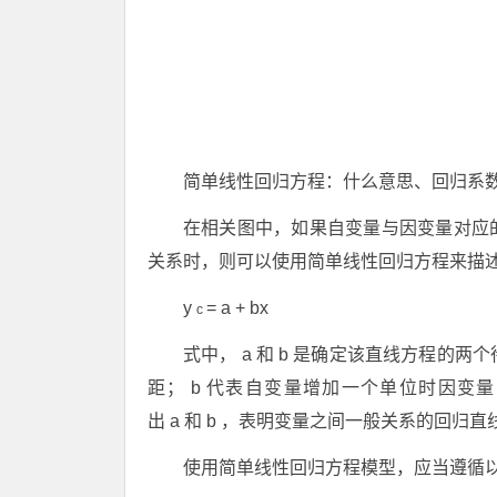
简单线性回归方程：什么意思、回归系
在相关图中，如果自变量与因变量对应
关系时，则可以使用简单线性回归方程来描
y
=
a
+
bx
c
式中，
a
和
b
是确定该直线方程的两个
距；
b
代表自变量增加一个单位时因变量
出
a
和
b
，表明变量之间一般关系的回归直
使用简单线性回归方程模型，应当遵循