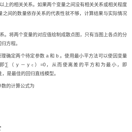
著以上的相关关系。如果两个变量之间没有相关关系或相关程度
量之间的数量依存关系的代表性就不够，计算结果与实际情况
关系。将两个变量的对应值绘制成散点图，只有当图上各点的分
回归方程。
原理确定两个待定参数
a
和
b
。使用最小平方法可以使因变量
即∑（
y
－
y
）=0，从而使离差的平方和为最小，即
c
性，是最佳的回归直线模型。
参数的计算公式为