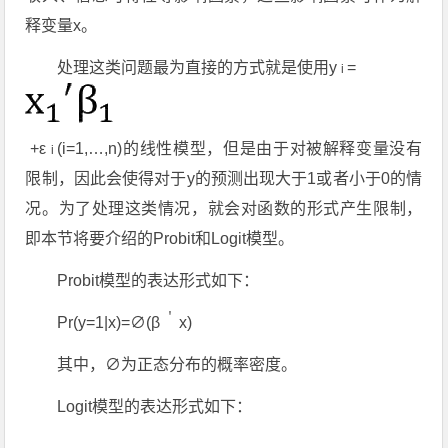
释变量x。
处理这类问题最为直接的方式就是使用y
=
i
+ε
(i=1,…,n)的线性模型，但是由于对被解释变量没有
i
限制，因此会使得对于y的预测出现大于1或者小于0的情
况。为了处理这类情况，就会对函数的形式产生限制，
即本节将要介绍的Probit和Logit模型。
Probit模型的表达形式如下：
＇
Pr(y=1|x)=∅(β
x)
其中，∅为正态分布的概率密度。
Logit模型的表达形式如下：