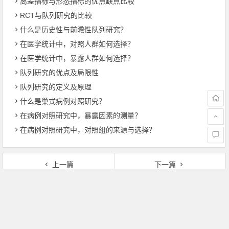
离差指标与形态指标的优点缺点比较
RCT与队列研究的比较
什么是历史性与前瞻性队列研究？
在医学统计中，对照人群如何选择？
在医学统计中，暴露人群如何选择？
队列研究的优点及局限性
队列研究的定义及原理
什么是巢式病例对照研究？
在病例对照研究中，暴露因素的测量？
在病例对照研究中，对照组的来源与选择？
上一篇
下一篇
逐期增长量与累计增长量的关系
环比发展速度：什么意思、计算公式
文章导航
本站部分内容转载于互联网，如无意中侵犯了哪个媒体、公司、
企业或个人等的知识产权，请联系我们，本站将在第一时间内给