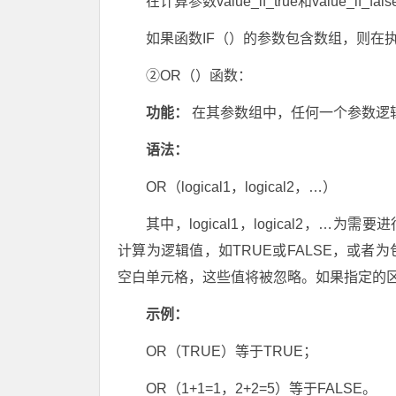
在计算参数value_if_true和value_
如果函数IF（）的参数包含数组，则在
②OR（）函数：
功能：
在其参数组中，任何一个参数逻辑
语法：
OR（logical1，logical2，…）
其中，logical1，logical2，…
计算为逻辑值，如TRUE或FALSE，或
空白单元格，这些值将被忽略。如果指定的区域
示例：
OR（TRUE）等于TRUE；
OR（1+1=1，2+2=5）等于FALSE。