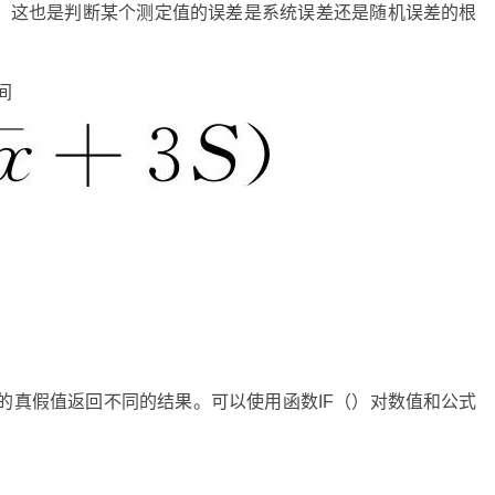
，这也是判断某个测定值的误差是系统误差还是随机误差的根
间
的真假值返回不同的结果。可以使用函数IF（）对数值和公式