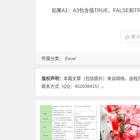
如果A1：A3包含值TRUE、FALSE和T
赞
0
所属分类：
Excel
版权声明：
本篇文章（包括图片）来自网络，由程
联系方式（QQ：452038415）。