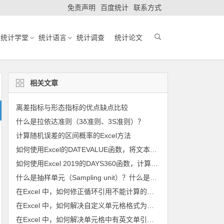
免责声明
百度统计
联系方式
统计学堂
统计语言
统计调查
统计论文
相关文章
离差指标与形态指标的优点缺点比较
什么是拉依达准则（3δ准则、3S准则）？
计算随机误差的区间概率的Excel方法
如何使用Excel的DATEVALUE函数，将文本格式的日期转换为序列号？
如何使用Excel 2019的DAYS360函数，计算两个日期之间的天数？
什么是抽样单元（Sampling unit）？什么是 抽样框（Sampling frame）？
在Excel 中，如何修正循环引用不能计算的公式的问题？
在Excel 中，如何解决自定义单元格格式为隐藏格式造成出错的问题？
在Excel 中，如何解决单元格中有英文单引号造成出错的问题？