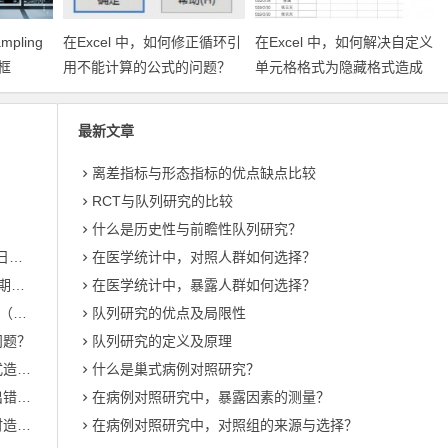
ling
在Excel 中，如何修正循环引
在Excel 中，如何解决自定义
框
用不能计算的公式的问题？
单元格格式为隐藏格式造成
）？
出错的问题？
最新文章
离差指标与形态指标的优点缺点比较
RCT与队列研究的比较
什么是历史性与前瞻性队列研究？
如何使用Excel的DATEVALUE函数，将文本格式的日期转换为序列号？
在医学统计中，对照人群如何选择？
如何使用Excel 2019的DAYS360函数，计算两个日期之间的天数？
在医学统计中，暴露人群如何选择？
什么是抽样单元（Sampling unit）？什么是 抽样框（Sampling frame）？
队列研究的优点及局限性
问题？
队列研究的定义及原理
在Excel 中，如何解决自定义单元格格式为隐藏格式造成出错的问题？
什么是巢式病例对照研究？
在Excel 中，如何解决单元格中有英文单引号造成出错的问题？
在病例对照研究中，暴露因素的测量？
在Excel 中，如何解决公式返回的空值再参与计算时造成出错的问题？
在病例对照研究中，对照组的来源与选择？