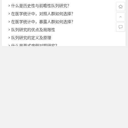
什么是历史性与前瞻性队列研究？
在医学统计中，对照人群如何选择？
在医学统计中，暴露人群如何选择？
队列研究的优点及局限性
队列研究的定义及原理
什么是巢式病例对照研究？
在病例对照研究中，暴露因素的测量？
在病例对照研究中，对照组的来源与选择？
上一篇
下一篇
SAS软件的网格计算
什么是SAS宏语言：如何使用SAS宏语言来提高编程效率
文章导航
本站部分内容转载于互联网，如无意中侵犯了哪个媒体、公司、
企业或个人等的知识产权，请联系我们，本站将在第一时间内给
予删除等相关处理。